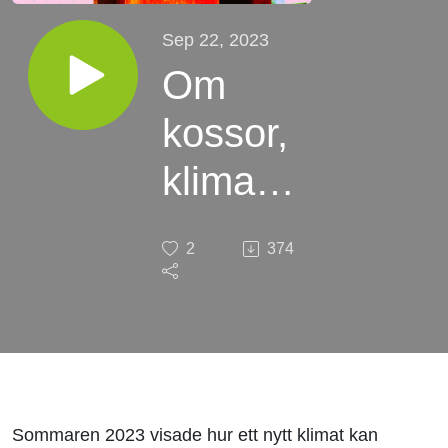
Sep 22, 2023
Om
kossor,
klimatet
och ett
2
374
grönt
pulver
Sommaren 2023 visade hur ett nytt klimat kan